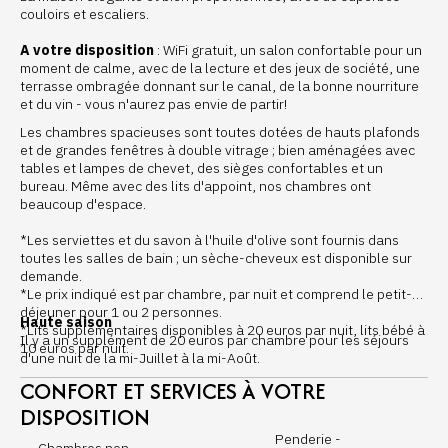
couloirs et escaliers.
A votre disposition
: WiFi gratuit, un salon confortable pour un
moment de calme, avec de la lecture et des jeux de société, une
terrasse ombragée donnant sur le canal, de la bonne nourriture
et du vin - vous n'aurez pas envie de partir!
Les chambres spacieuses sont toutes dotées de hauts plafonds
et de grandes fenêtres à double vitrage ; bien aménagées avec
tables et lampes de chevet, des sièges confortables et un
bureau. Même avec des lits d'appoint, nos chambres ont
beaucoup d'espace.
*Les serviettes et du savon à l'huile d'olive sont fournis dans
toutes les salles de bain ; un sèche-cheveux est disponible sur
demande.
*Le prix indiqué est par chambre, par nuit et comprend le petit-
déjeuner pour 1 ou 2 personnes.
Haute saison
*Lits supplémentaires disponibles à 20 euros par nuit, lits bébé à
Il y a un supplément de 20 euros par chambre pour les séjours
10 euros par nuit.
d'une nuit de la mi-Juillet à la mi-Août.
CONFORT ET SERVICES À VOTRE
DISPOSITION
Penderie -