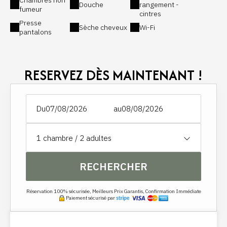
Chambres non
Douche
rangement -
fumeur
cintres
Presse
Sèche cheveux
Wi-Fi
pantalons
RESERVEZ DÈS MAINTENANT !
Du
au
1
chambre /
2
adultes
RECHERCHER
Réservation 100% sécurisée, Meilleurs Prix Garantis, Confirmation Immédiate
Paiement sécurisé par